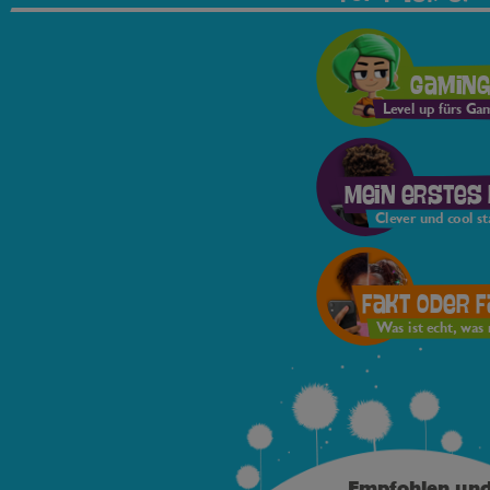
Gamin
Level up fürs Ga
Mein erstes
Clever und cool st
Fakt oder 
Was ist echt, was 
Empfohlen un