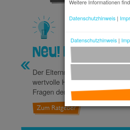
Weitere Informationen find
Datenschutzhinweis
|
Imp
Datenschutzhinweis
|
Imp
Neu! Elternra
Der Elternratgeber auf
Teachto
wertvolle Hinweise und Antworte
Fragen der Medienerziehung bei
Zum Ratgeber