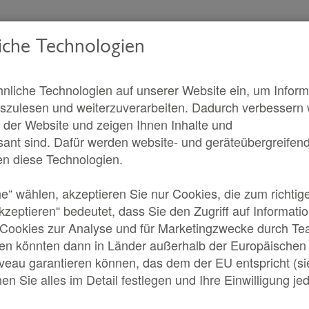
iche Technologien
nliche Technologien auf unserer Website ein, um Inform
szulesen und weiterzuverarbeiten. Dadurch verbessern wi
f der Website und zeigen Ihnen Inhalte und
ssant sind. Dafür werden website- und geräteübergreifend 
Für die Gro
en diese Technologien.
he“ wählen, akzeptieren Sie nur Cookies, die zum richtig
akzeptieren“ bedeutet, dass Sie den Zugriff auf Informat
 Cookies zur Analyse und für Marketingzwecke durch Te
ten könnten dann in Länder außerhalb der Europäischen 
veau garantieren können, das dem der EU entspricht (si
Spiele & 
Videos
agazin
en Sie alles im Detail festlegen und Ihre Einwilligung je