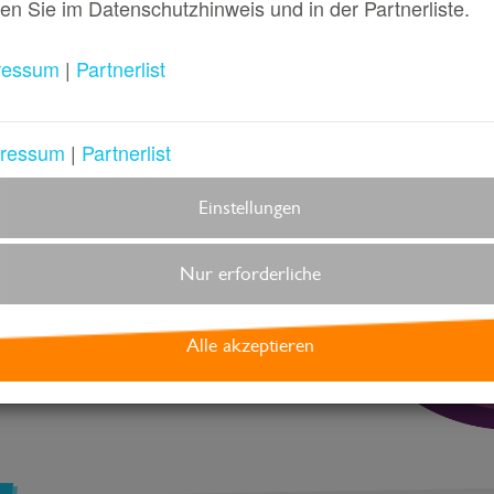
en Sie im Datenschutzhinweis und in der Partnerliste.
ressum
|
Partnerlist
ressum
|
Partnerlist
tgeber
Einstellungen
gibt
day.de
Nur erforderliche
n für Eltern zu
 Kindern.
Alle akzeptieren