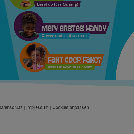
Level up fürs Gaming!
Mein erstes Handy
Clever und cool starten!
Fakt oder Fake?
Was ist echt, was nicht?
Datenschutz
|
Impressum
|
Cookies anpassen