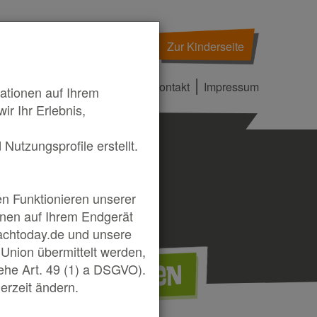
Zur Kinderseite
|
|
Sprache wählen
Kontakt
Impressum
ationen auf Ihrem
r Ihr Erlebnis,
Nutzungsprofile erstellt.
ßen
en Funktionieren unserer
ionen auf Ihrem Endgerät
achtoday.de und unsere
Union übermittelt werden,
Themen
ehe Art. 49 (1) a DSGVO).
Tests
derzeit ändern.