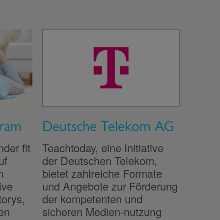
gram
Deutsche Telekom AG
er fit
Teachtoday, eine Initiative
uf
der Deutschen Telekom,
m
bietet zahlreiche Formate
ive
und Angebote zur Förderung
orys,
der kompetenten und
en
sicheren Medien-nutzung