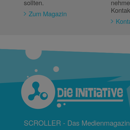
sollten.
nehmen
Kontak
Zum Magazin
Kont
Die Initiative
SCROLLER - Das Medienmagazin