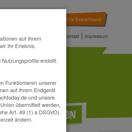
Für Erwachsene
|
|
Sprache wählen
Kontakt
Impressum
ationen auf Ihrem
r Ihr Erlebnis,
Nutzungsprofile erstellt.
en Funktionieren unserer
ionen auf Ihrem Endgerät
achtoday.de und unsere
Union übermittelt werden,
Themen
ehe Art. 49 (1) a DSGVO).
Tests
derzeit ändern.