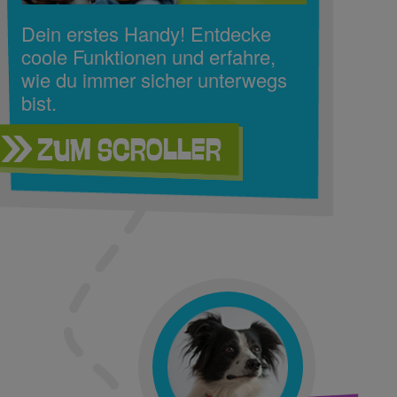
Dein erstes Handy! Entdecke
coole Funktionen und erfahre,
wie du immer sicher unterwegs
bist.
Zum SCROLLER