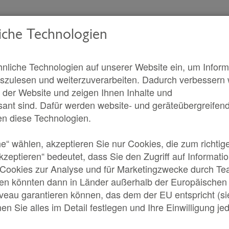
iche Technologien
nliche Technologien auf unserer Website ein, um Inform
szulesen und weiterzuverarbeiten. Dadurch verbessern wi
f der Website und zeigen Ihnen Inhalte und
ssant sind. Dafür werden website- und geräteübergreifend 
Themen
en diese Technologien.
he“ wählen, akzeptieren Sie nur Cookies, die zum richtig
akzeptieren“ bedeutet, dass Sie den Zugriff auf Informat
 Cookies zur Analyse und für Marketingzwecke durch Te
ten könnten dann in Länder außerhalb der Europäischen 
veau garantieren können, das dem der EU entspricht (si
Spiele & 
Videos
agazin
en Sie alles im Detail festlegen und Ihre Einwilligung je