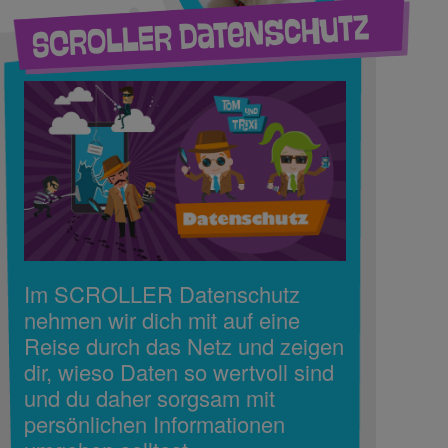
SCROLLER Datenschutz
Im SCROLLER Datenschutz
nehmen wir dich mit auf eine
Reise durch das Netz und zeigen
dir, wieso Daten so wertvoll sind
und du daher sorgsam mit
persönlichen Informationen