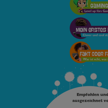
Gamin
Level up fürs Ga
Mein erstes
Clever und cool st
Fakt oder 
Was ist echt, was 
Empfohlen un
ausgezeichnet v